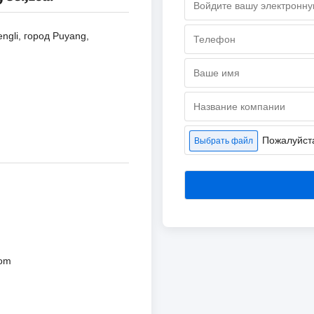
ngli, город Puyang,
Пожалуйст
Выбрать файл
com