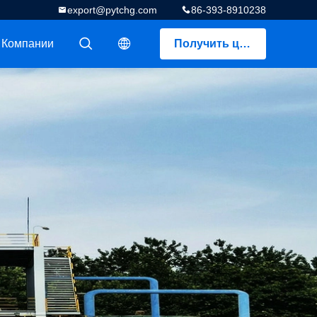
export@pytchg.com
86-393-8910238
 Компании
Получить цитату
描述
描述