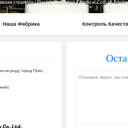
авная страница
-
Puyang Tiancheng Chemical Co.,Ltd. Конта
Наша Фабрика
Контроль Качест
Оста
энгли-роуд, город Пуян,
ремя)
 Co.,Ltd.