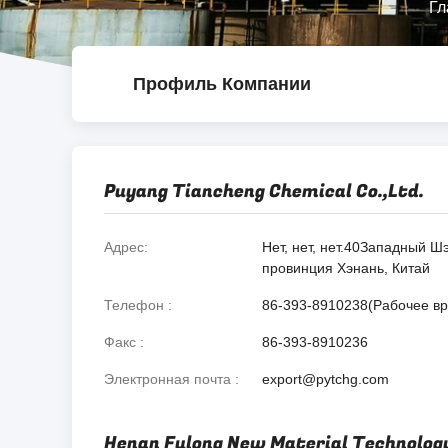
Гл
Профиль Компании
Puyang Tiancheng Chemical Co.,Ltd.
Адрес
Нет, нет, нет.40Западный Ш
провинция Хэнань, Китай
Телефон
86-393-8910238(Рабочее в
Факс
86-393-8910236
Электронная почта
export@pytchg.com
Henan Fulong New Material Technology