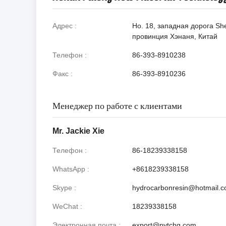
Адрес
Но. 18, западная дорога She
провинция Хэнаня, Китай
Телефон
86-393-8910238
Факс
86-393-8910236
Менеджер по работе с клиентами
Mr. Jackie Xie
Телефон
86-18239338158
WhatsApp
+8618239338158
Skype
hydrocarbonresin@hotmail.
WeChat
18239338158
Электронная почта
export@pytchg.com