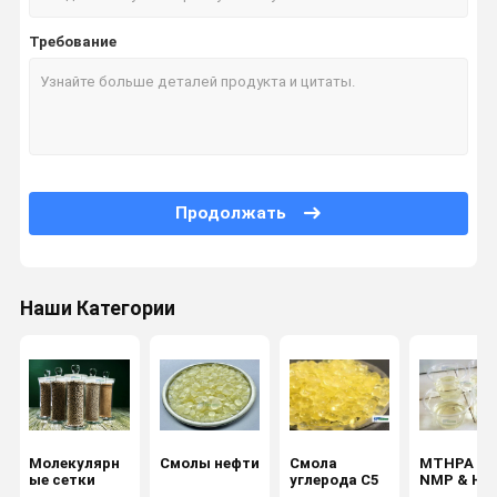
Требование
Продолжать
Наши Категории
Молекулярн
Смолы нефти
Смола
MTHPA &
ые сетки
углерода C5
NMP & НЭ