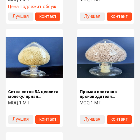
качания давления
хорошими тарифами
Цена:
Подлежит обсуждению
перемещения массы
Лучшая
контакт
Лучшая
контакт
цена
цена
Сетка сетки 5A цеолита
Прямая поставка
молекулярная
производителя
молекулярная с
молекулярное сито 4A с
MOQ:
1 MT
MOQ:
1 MT
хорошей высокой
хорошим качеством
адсорбцией
Лучшая
контакт
Лучшая
контакт
цена
цена