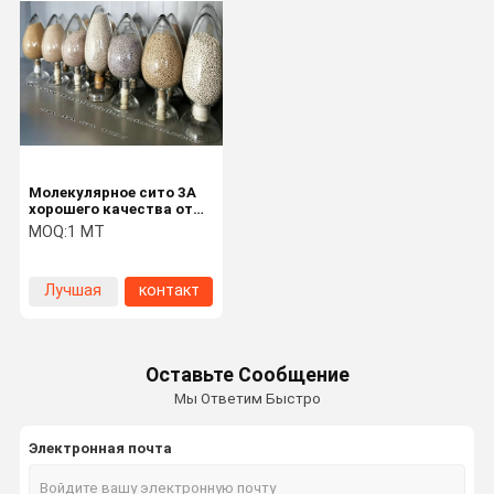
Молекулярное сито 3A
хорошего качества от
производителя
MOQ:
1 MT
молекулярного сита с
преимуществом по
конкурентоспособной
Лучшая
контакт
цене
цена
Оставьте Сообщение
Мы Ответим Быстро
Электронная почта