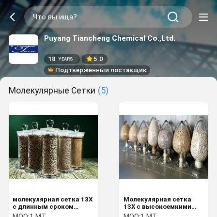
Puyang Tiancheng Chemical Co.,Ltd.
18
5.0
YEARS
Подтверженный поставщик
Молекулярные Сетки
(5)
молекулярная сетка 13X
Молекулярная сетка
с длинным сроком
13X с высокоемкими
службы для адсорбции
адсорбентами и
MOQ:
1 MT
MOQ:
1 MT