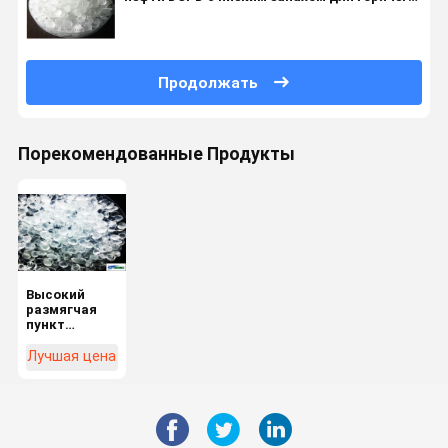
плавит прилипатели
Продолжать
Порекомендованные Продукты
Высокий
размягчая
пункт
наполнил
смолы
Лучшая цена
водородом
углерода
DCPD с
низким
запахом для
горячего