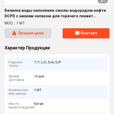
2
/
2
Белизна воды наполнила смолы водородом нефти
DCPD с низким запахом для горячего плавит
прилипатели
MOQ：1 MT
Лучшая цена
Контакт
Характер Продукции
Payment
T/T, L/C, D/A, D/P
Terms
Время
14 дня
доставки
Количество
1 MT
мин заказа
Место
Китай
происхождения