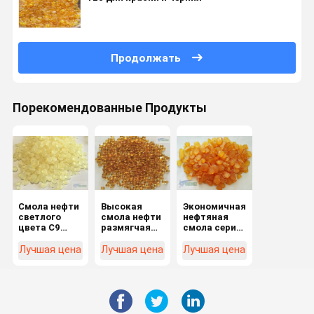
Продолжать
Порекомендованные Продукты
Смола нефти
Высокая
Экономичная
светлого
смола нефти
нефтяная
цвета C9
размягчая
смола серии
главным
пункта C9
C9-100 для
образом для
для
компаундирования
Лучшая цена
Лучшая цена
Лучшая цена
краски и
печатной
резины и
печатной
краски и
шин
краски
красок