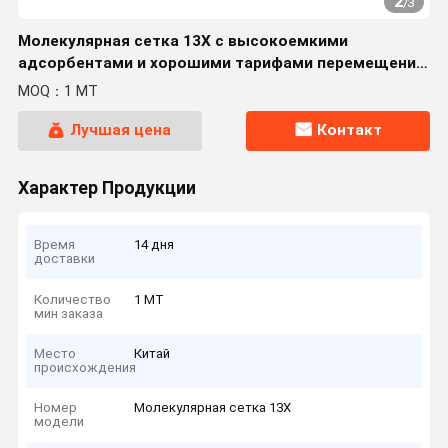
2
/
3
Молекулярная сетка 13X с высокоемкими
адсорбентами и хорошими тарифами перемещения
массы
MOQ：1 MT
Лучшая цена
Контакт
Характер Продукции
Время
14 дня
доставки
Количество
1 MT
мин заказа
Место
Китай
происхождения
Номер
Молекулярная сетка 13X
модели