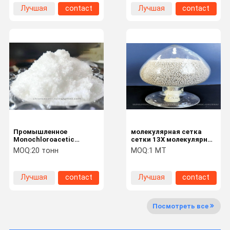
конкурентоспособной
Лучшая
contact
Лучшая
contact
цене
цена
цена
Промышленное
молекулярная сетка
Monochloroacetic
сетки 13X молекулярная
кисловочное 98% с CAS
с высокоемкими
MOQ:
20 тонн
MOQ:
1 MT
79-11-8 для CMC
адсорбентами и
хорошими тарифами
перемещения массы
Лучшая
contact
Лучшая
contact
цена
цена
Домой
Продукты
О Нас
Экскурсия
Посмотреть все
По Заводу