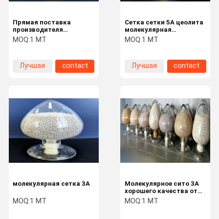
Прямая поставка
Сетка сетки 5A цеолита
производителя
молекулярная
молекулярное сито 4A с
молекулярная с
MOQ:
1 MT
MOQ:
1 MT
хорошим качеством
хорошей высокой
адсорбцией
Лучшая
contact
Лучшая
contact
цена
цена
молекулярная сетка 3A
Молекулярное сито 3A
хорошего качества от
производителя
MOQ:
1 MT
MOQ:
1 MT
молекулярного сита с
преимуществом по