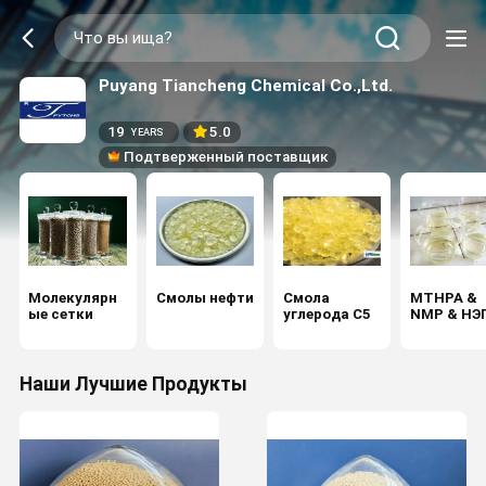
Puyang Tiancheng Chemical Co.,Ltd.
19
5.0
YEARS
Подтверженный поставщик
Молекулярн
Смолы нефти
Смола
MTHPA &
ые сетки
углерода C5
NMP & НЭ
Наши Лучшие Продукты