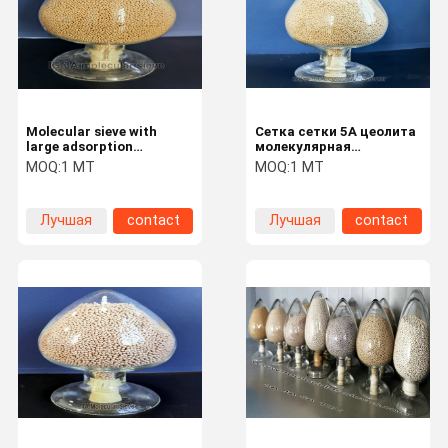
Molecular sieve with
Сетка сетки 5A цеолита
large adsorption
молекулярная
capacity for Insulating
молекулярная с
MOQ:
1 MT
MOQ:
1 MT
glass
хорошей высокой
адсорбцией
Лучшая
contact
Лучшая
contact
цена
цена