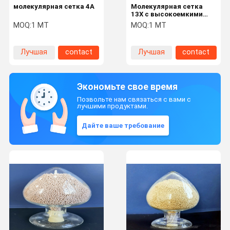
молекулярная сетка 4A
Молекулярная сетка
13X с высокоемкими
адсорбентами и
MOQ:
1 MT
MOQ:
1 MT
хорошими тарифами
перемещения массы
Лучшая
contact
Лучшая
contact
цена
цена
Экономьте свое время
Позвольте нам связаться с вами с
лучшими продуктами.
Дайте ваше требование